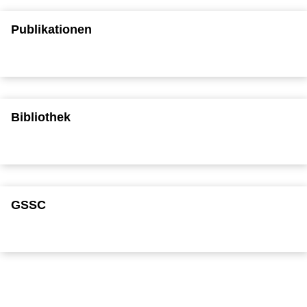
Publikationen
Bibliothek
GSSC
To top
Created: 18. dezembro 2025 changed: 30. março 2026
University of Cologne